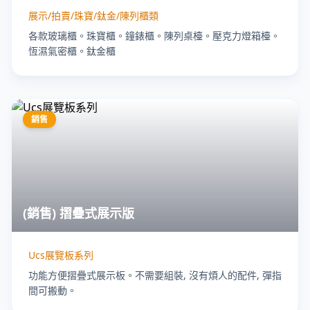
展示/拍賣/珠寶/鈦金/陳列櫃類
各款玻璃櫃。珠寶櫃。鐘錶櫃。陳列桌檯。壓克力燈箱檯。
恆濕氣密櫃。鈦金櫃
銷售
(銷售) 摺疊式展示版
Ucs展覽板系列
功能方便摺疊式展示板。不需要組裝, 沒有煩人的配件, 彈指
間可搬動。