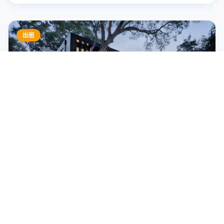
出租
(出租) 展示櫃系列
展示/拍賣/珠寶/鈦金/陳列櫃類
各款玻璃 / 無框邊展櫃。展示 / 拍賣會場組合。壓克力燈箱
檯。陳列桌檯
銷售